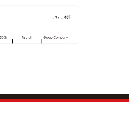
EN
/
日本語
,SDGs
Recruit
Group Company