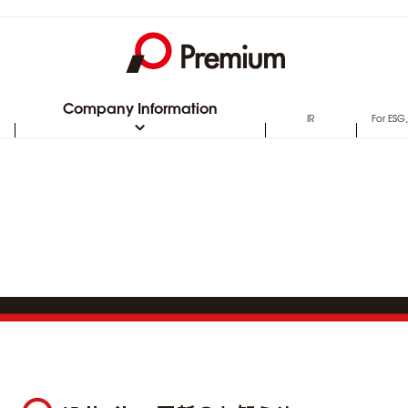
Company Information
IR
For ESG