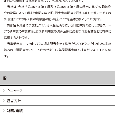
定的かつ継続的な配当を実施していきたいと考えております。
当社は、会社法第 459 条第１項及び第 454 条第５項の規定に基づき、取締役
会の決議によって期末と中間の年２回、剰余金の配当を行える旨を定款に定めてお
り、前述のとおり年２回の剰余金の配当を行うことを基本方針としております。
内部留保資金につきましては、借入金返済等による財務体質の強化、当社グルー
プの諸事業の事業資金、及び新規事業や海外展開に必要な成長投資などに有効に
活用する方針です。
当事業年度につきましては、期末配当金を１株当たり27.0円といたしました。実施
済みの中間配当金27.0円と合わせまして、年間配当金は１株当たり54.0円でありま
す。
IR
IRニュース
経営方針
財務/業績